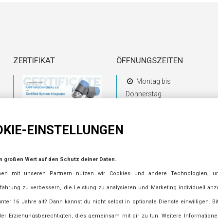
ZERTIFIKAT
ÖFFNUNGSZEITEN
Montag bis
Donnerstag
07:30 Uhr bis 16:30 Uhr
KIE-EINSTELLUNGEN
Freitag
07:30 Uhr bis 12:00 Uhr
n großen Wert auf den Schutz deiner Daten.
Samstag, Sonntag
en mit unseren Partnern nutzen wir Cookies und andere Technologien, u
und Feiertage
fahrung zu verbessern, die Leistung zu analysieren und Marketing individuell an
geschlossen
unter 16 Jahre alt? Dann kannst du nicht selbst in optionale Dienste einwilligen. Bi
der Erziehungsberechtigten, dies gemeinsam mit dir zu tun. Weitere Informatione