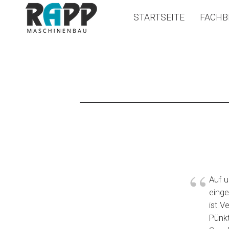
STARTSEITE
FACHB
​Auf 
einge
ist V
Pünkt