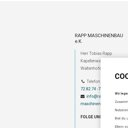
RAPP MASCHINENBAU
e.K.
Herr Tobias Rapp
Kapellenweg 6b | 87448
Waltenhofen
COO
Telefon
+49 (0) 83 79.
72 82 74 -7
Wir lege
info@rapp-
Zusamm
maschinenbau.de
Nutzerer
FOLGE UNS AUF
Bist du 
Eltern o