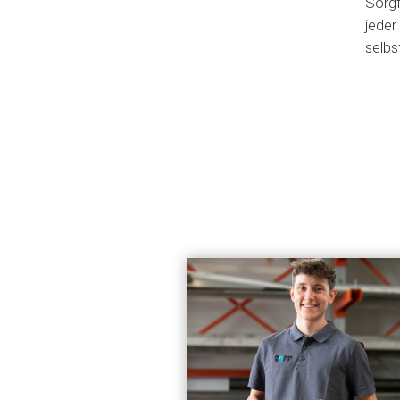
Sor​gf
jeder
selbs